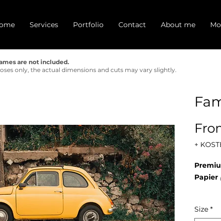
ome
Services
Portfolio
Contact
About me
Mo
frames are not included.
rposes only, the actual dimensions and cuts may vary slightly.
Fam
Fr
+ KOST
Premiu
Papier
Lustre 
Size
*
Druckob