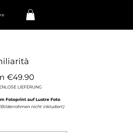
re
iliarità
Sale
om
€49.90
Price
ENLOSE LIEFERUNG
m Fotoprint auf Lustre Foto
(Bilderrahmen nicht inkludiert)
Foto Papier ist eine hochwertige
erfläche, die zwischen