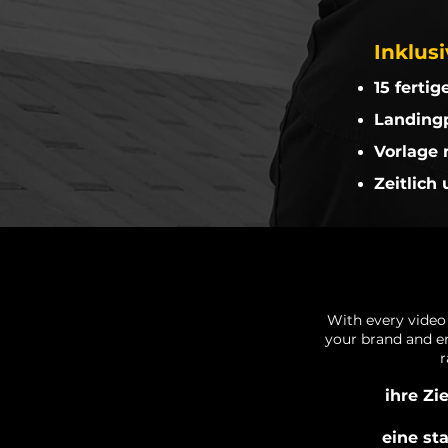
Inklus
15 ferti
Landing
Vorlage 
Zeitlich
With every video
your brand and en
r
ihre Z
eine st