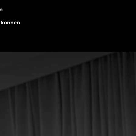
n
n können