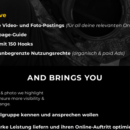
ive
ge Video- und Foto-Postings
(für all deine relevanten O
page-Guide
mit 150 Hooks
 unbegrenzte Nutzungsrechte
(organisch & paid Ads)
AND BRINGS YOU
 & photo we highlight
sure more visibility &
ange.
ielgruppe kennen und ansprechen wollen
arke Leistung liefern und ihren Online-Auftritt optim