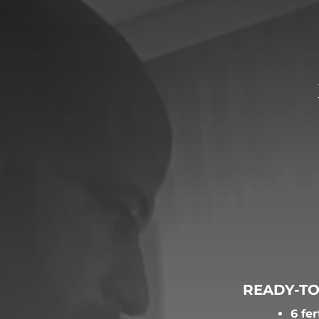
READY-T
6 fe