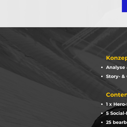
Konzep
Analyse 
Story- &
Conte
1 x Hero
5 Social
25 bearb