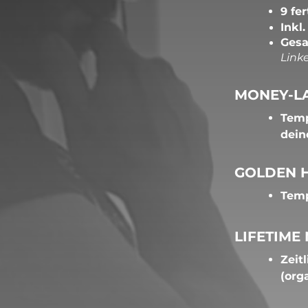
​9 f
Inkl
Gesa
Linke
MONEY-L
Temp
dein
GOLDEN 
Temp
LIFETIME
Zeit
(org