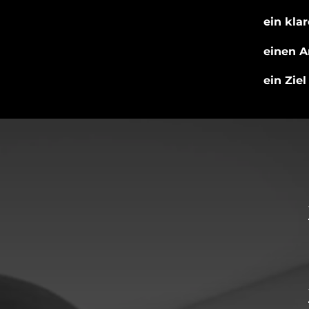
ein kla
einen A
ein Zie