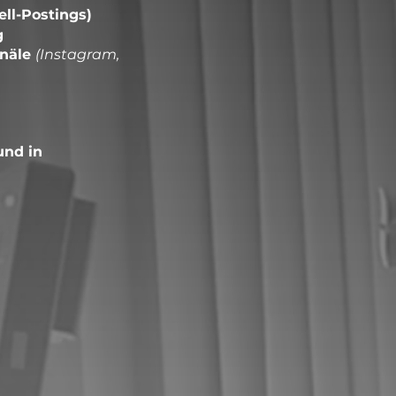
ell-Postings)
g
anäle
(Instagram,
und in