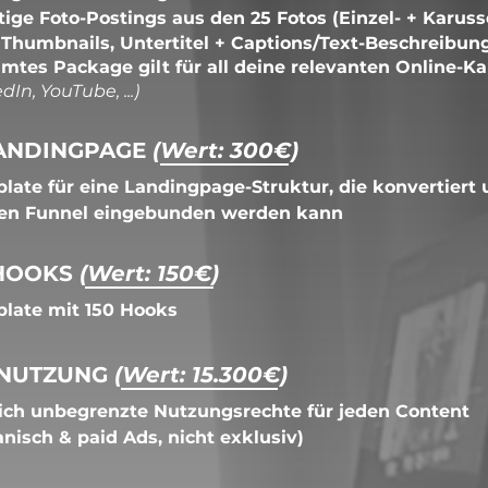
ertige Foto-Postings aus den 25 Fotos
(Einzel- + Karuss
. Thumbnails, Untertitel + Captions/Text-Beschreibun
mtes Package gilt für all deine relevanten Online-K
dIn, YouTube, ...)
ANDINGPAGE
(Wert: 300€)
late für eine Landingpage-Struktur, die konvertiert 
en Funnel eingebunden werden kann
HOOKS
(Wert: 150€)
late mit 150 Hooks
 NUTZUNG
(Wert: 15.300€)
lich unbegrenzte Nutzungsrechte für jeden Content
anisch & paid Ads, nicht exklusiv)