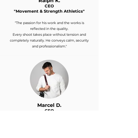
Ralph K.
CEO
"Movement & Strength Athletics
"
“The passion for his work and the works is
reflected in the quality.
Every shoot takes place without tension and
completely naturally. He conveys calm, security
and professionalism."
Marcel D.
CEO
"DrabitsMedia"
"I've been working with Nico for a few years now
and have had many successful collaborations for
brands like
Ja! Natürlich
,
Nivea
,
Fanta
,
Vorwerk
&