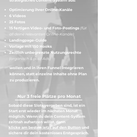
strategisches Content-System aus:
Optimierung ihrer Online-Kanäle
6 Videos
25 Fotos
15 fertigen Video- und Foto-Postings
(für
all deine relevanten Online-Kanäle)
Landingpage-Guide
Vorlage mit 150 Hooks
Zeitlich unbegrenzte Nutzungsrechte
(organisch & paid Ads)
wollen und in ihren Funnel integrieren
können,
statt einzelne Inhalte
ohne Plan
zu produzieren.
Nur 3 freie Plätze pro Monat
Sobald diese Slots vergeben sind, ist ein
Start erst wieder im nächsten Monat
möglich. Wenn du dein Content-System
zeitnah aufsetzen willst,
dann
klicke am besten jetzt auf den Button
und
sichere dir dein kostenloses Erstgespräch.